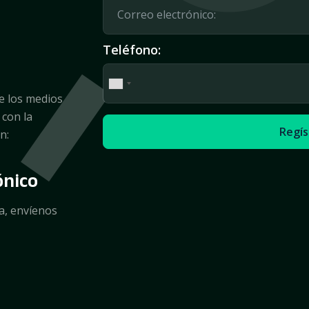
Teléfono:
e los medios
 con la
Regís
n:
ónico
ia, envíenos