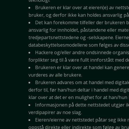
teknologi.
Brukeren er klar over at eieren(e) av netts
bruker, og derfor ikke kan holdes ansvarlig p
Det kan forekomme tilfeller der brukeren blir
ansvarlig for innholdet, påstandene eller mater
tredjepartsnettstedene og -selskapene. Eierne 
databeskyttelsesmodellene som følges av diss
Hackere og/eller andre ondsinnede organisa
forplikter seg til å være fullt innforstått med 
Brukeren er klar over at handel kan generer
vurderes av alle brukere.
Brukeren advares om at handel med digitale
derfor til, før han/hun deltar i handel med dig
klar over at det er en mulighet for at han/hun 
Informasjonen på dette nettstedet utgjør ikke
verdipapirer av noe slag.
Eieren/eierne av nettstedet påtar seg ikke n
oppstå direkte eller indirekte som følge av bruk a