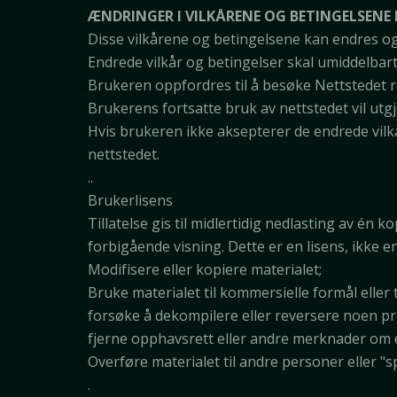
ÆNDRINGER I VILKÅRENE OG BETINGELSENE
Disse vilkårene og betingelsene kan endres og o
Endrede vilkår og betingelser skal umiddelbart 
Brukeren oppfordres til å besøke Nettstedet r
Brukerens fortsatte bruk av nettstedet vil utgj
Hvis brukeren ikke aksepterer de endrede vilkå
nettstedet.
..
Brukerlisens
Tillatelse gis til midlertidig nedlasting av én
forbigående visning. Dette er en lisens, ikke 
Modifisere eller kopiere materialet;
Bruke materialet til kommersielle formål eller t
forsøke å dekompilere eller reversere noen p
fjerne opphavsrett eller andre merknader om e
Overføre materialet til andre personer eller "s
.