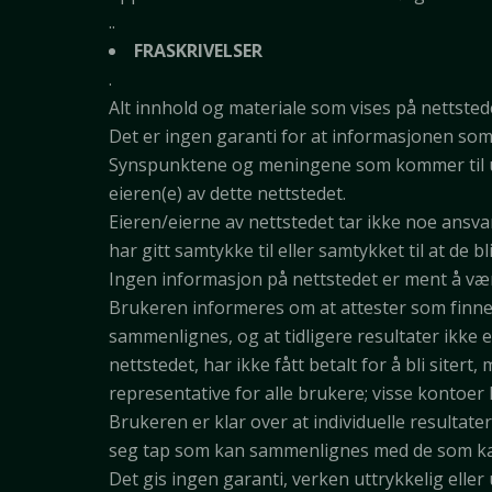
..
FRASKRIVELSER
.
Alt innhold og materiale som vises på nettstede
Det er ingen garanti for at informasjonen som le
Synspunktene og meningene som kommer til ut
eieren(e) av dette nettstedet.
Eieren/eierne av nettstedet tar ikke noe ansvar
har gitt samtykke til eller samtykket til at de bl
Ingen informasjon på nettstedet er ment å vær
Brukeren informeres om at attester som finnes
sammenlignes, og at tidligere resultater ikke e
nettstedet, har ikke fått betalt for å bli siter
representative for alle brukere; visse kontoer 
Brukeren er klar over at individuelle resultater
seg tap som kan sammenlignes med de som ka
Det gis ingen garanti, verken uttrykkelig eller