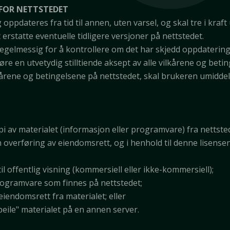
 FOR NETTSTEDET
ppdateres fra tid til annen, uten varsel, og skal tre i kraft
erstatte eventuelle tidligere versjoner på nettstedet.
egelmessig for å kontrollere om det har skjedd oppdatering
øre en utvetydig stilltiende aksept av alle vilkårene og bet
rene og betingelsene på nettstedet, skal brukeren umiddelba
 kopi av materialet (informasjon eller programvare) fra nettst
en overføring av eiendomsrett, og i henhold til denne lisense
il offentlig visning (kommersiell eller ikke-kommersiell);
rogramvare som finnes på nettstedet;
iendomsrett fra materialet; eller
peile" materialet på en annen server.