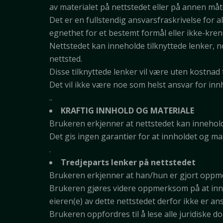
av materialet på nettstedet eller på annen måte 
Det er en fullstendig ansvarsfraskrivelse for a
egnethet for et bestemt formål eller ikke-krenk
Nettstedet kan inneholde tilknyttede lenker, no
nettsted.
Disse tilknyttede lenker vil være uten kostnad
Det vil ikke være noe som helst ansvar for inn
..
KRAFTIG INNHOLD OG MATERIALE
Brukeren erkjenner at nettstedet kan inneholde
Det gis ingen garantier for at innholdet og mat
.
Tredjeparts lenker på nettstedet
Brukeren erkjenner at han/hun er gjort oppmer
Brukeren gjøres videre oppmerksom på at innho
eieren(e) av dette nettstedet derfor ikke er an
Brukeren oppfordres til å lese alle juridiske 