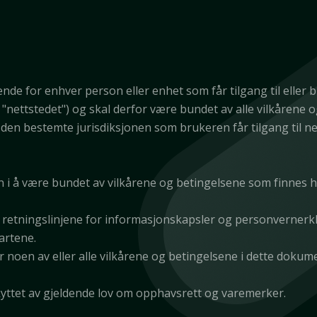
ende for enhver person eller enhet som får tilgang til eller 
t "nettstedet") og skal derfor være bundet av alle vilkårene
 den bestemte jurisdiksjonen som brukeren får tilgang til ne
 i å være bundet av vilkårene og betingelsene som finnes he
retningslinjene for informasjonskapsler og personvernerklæ
artene.
står noen av eller alle vilkårene og betingelsene i dette doku
kyttet av gjeldende lov om opphavsrett og varemerker.