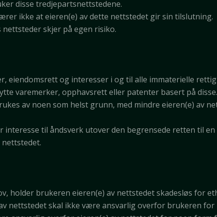
ker disse tredjepartsnettstedene.
er ikke at eieren(e) av dette nettstedet gir sin tilslutning.
 nettsteder skjer på egen risiko.
er, eiendomsrett og interesser i og til alle immaterielle rett
ytte varemerker, opphavsrett eller patenter basert på disse
rukes av noen som helst grunn, med mindre eieren(e) av nett
r interesse til åndsverk utover den begrensede retten til en
e nettstedet.
e lov, holder brukeren eieren(e) av nettstedet skadesløs for 
av nettstedet skal ikke være ansvarlig overfor brukeren for