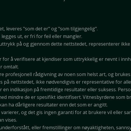
t, leveres "som det er" og "som tilgjengelig".
gges ut, er fri for feil eller mangler.
trykk på og gjennom dette nettstedet, representerer ikke
 for å verifisere at kjendiser som uttrykkelig er nevnt i innh
ir omtalt.
e profesjonell rådgivning av noen som helst art, og brukes
 på nettstedet, ikke nødvendigvis er representative for al
r en indikasjon på fremtidige resultater eller suksess. Pers
t, med mindre de er spesifikt identifisert. Vitnesbyrdene som 
kan ha dårligere resultater enn det som er angitt.
 varierer, og det gis ingen garanti for at brukere vil eller sa
n vises.
 underforstått, eller fremstillinger om nøyaktigheten, sannsy