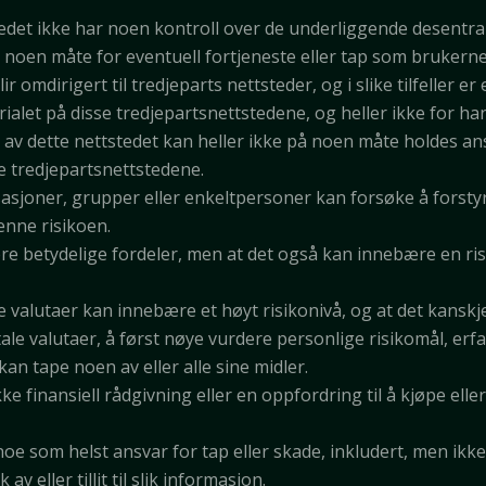
tedet ikke har noen kontroll over de underliggende desentra
å noen måte for eventuell fortjeneste eller tap som brukern
 omdirigert til tredjeparts nettsteder, og i slike tilfeller e
ialet på disse tredjepartsnettstedene, og heller ikke for ha
av dette nettstedet kan heller ikke på noen måte holdes ans
e tredjepartsnettstedene.
sjoner, grupper eller enkeltpersoner kan forsøke å forstyr
denne risikoen.
e betydelige fordeler, men at det også kan innebære en risi
 valutaer kan innebære et høyt risikonivå, og at det kanskj
itale valutaer, å først nøye vurdere personlige risikomål, er
kan tape noen av eller alle sine midler.
 finansiell rådgivning eller en oppfordring til å kjøpe eller 
oe som helst ansvar for tap eller skade, inkludert, men ikke
v eller tillit til slik informasjon.