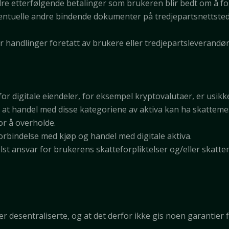
dre etterfølgende betalinger som brukeren blir bedt om å fo
entuelle andre bindende dokumenter på tredjepartsnettsteder
or handlinger foretatt av brukere eller tredjepartsleverandør
or digitale eiendeler, for eksempel kryptovalutaer, er usikk
 at handel med disse kategoriene av aktiva kan ha skatteme
or å overholde.
orbindelse med kjøp og handel med digitale aktiva.
elst ansvar for brukerens skatteforpliktelser og/eller skat
 er desentraliserte, og at det derfor ikke gis noen garantier 