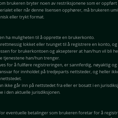
m brukeren bryter noen av restriksjonene som er oppført i
erialet eller når denne lisensen opphører, må brukeren umi
nisk eller trykt format.
ren ha muligheten til å opprette en brukerkonto.
ettmessig lokket eller tvunget til å registrere en konto, og a
sen for brukerkontoen og aksepterer at han/hun vil bli henvi
 de tjenestene han/hun trenger.
s for å fullføre registreringen, er sannferdig, nøyaktig og 
 ansvar for innholdet på tredjeparts nettsteder, og heller i
nettstedet.
 ikke går inn på nettstedet fra eller er bosatt i en jurisdik
ne i den aktuelle jurisdiksjonen.
g for eventuelle betalinger som brukeren foretar for å regis