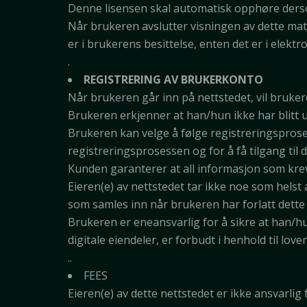
Denne lisensen skal automatisk opphøre derso
Når brukeren avslutter visningen av dette mat
er i brukerens besittelse, enten det er i elektro
.
REGISTRERING AV BRUKERKONTO
Når brukeren går inn på nettstedet, vil bruke
Brukeren erkjenner at han/hun ikke har blitt ur
Brukeren kan velge å følge registreringsproses
registreringsprosessen og for å få tilgang til
Kunden garanterer at all informasjon som kreve
Eieren(e) av nettstedet tar ikke noe som helst
som samles inn når brukeren har forlatt dette 
Brukeren er eneansvarlig for å sikre at han/hun
digitale eiendeler, er forbudt i henhold til love
..
FEES
Eieren(e) av dette nettstedet er ikke ansvarli