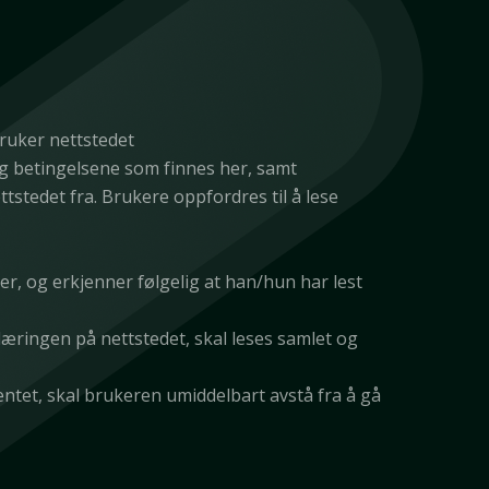
bruker nettstedet
 og betingelsene som finnes her, samt
ttstedet fra. Brukere oppfordres til å lese
r, og erkjenner følgelig at han/hun har lest
ringen på nettstedet, skal leses samlet og
mentet, skal brukeren umiddelbart avstå fra å gå