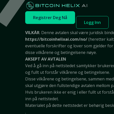
VILKÅR
Registrer Deg Nå
Logg Inn
VILKÅR
. Denne avtalen skal være juridisk bind
https://bitcoinhelixai.com/no/
(heretter kal
eventuelle forskrifter og lover som gjelder for
disse vilkårene og betingelsene nøye.
AKSEPT AV AVTALEN
Ved å gå inn på nettstedet samtykker brukeren
og fullt ut forstår vilkårene og betingelsene.
Disse vilkårene og betingelsene, sammen med 
skal utgjøre den fullstendige avtalen mellom p
Hvis brukeren ikke er enig i eller fullt ut for
inn på nettstedet.
Materialet på dette nettstedet er behørig bes
.