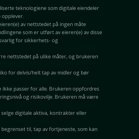
liserte teknologiene som digitale eiendeler
e opplever.
r eieren(e) av nettstedet på ingen måte
ndlingene som er utført av eieren(e) av disse
varlig for sikkerhets- og
re nettstedet på ulike måter, og brukeren
ko for delvis/helt tap av midler og bør
e ikke passer for alle. Brukeren oppfordres
faringsnivå og risikovilje. Brukeren må være
selge digitale aktiva, kontrakter eller
 begrenset til, tap av fortjeneste, som kan