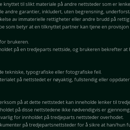
knyttet til slikt materiale på andre nettsteder som er lenket
lle andre garantier, inkludert, uten begrensning, underforst
else av immaterielle rettigheter eller andre brudd på rettig
e som betyr at en tilknyttet partner kan tjene en provisjon 
 for brukeren.
holdet på en tredjeparts nettside, og brukeren bekrefter at h
 tekniske, typografiske eller fotografiske feil.
erialet på nettstedet er nøyaktig, fullstendig eller oppdater
ksom på at dette nettstedet kan inneholde lenker til tredje
ldet på disse nettstedene ikke nødvendigvis er gjennomgått
svarlig for innholdet på tredjeparts nettsteder overhodet.
dokumenter på tredjepartsnettsteder for å sikre at han/hun f