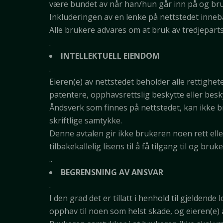
være bundet av når han/hun går inn på og bru
Inkluderingen av en lenke på nettstedet innebær
Alle brukere advares om at bruk av tredjeparts
.
INTELLEKTUELL EIENDOM
.
Eieren(e) av nettstedet beholder alle rettighet
patentere, opphavsrettslig beskytte eller besk
Åndsverk som finnes på nettstedet, kan ikke b
skriftlige samtykke.
Denne avtalen gir ikke brukeren noen rett elle
tilbakekallelig lisens til å få tilgang til og bruk
..
BEGRENSNING AV ANSVAR
.
I den grad det er tillatt i henhold til gjeldend
opphav til noen som helst skade, og eieren(e) 